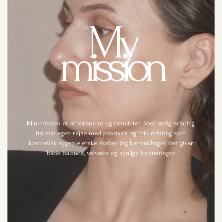
My
mission
Min mission er at forene ro og resultater. Med ærlig erfaring
fra min egen rejse med psoriasis og min erfaring som
kosmetisk sygeplejerske skaber jeg behandlinger, der giver
både balance, velvære og synlige forandringer.