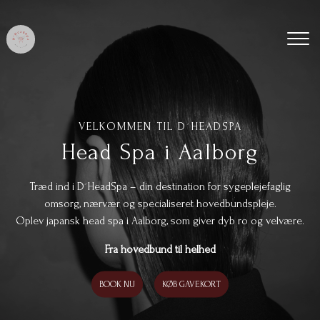
Gå
til
hovedindhold
VELKOMMEN TIL D´HEADSPA
Head Spa i Aalborg
Træd ind i D´HeadSpa – din destination for sygeplejefaglig
omsorg, nærvær og specialiseret hovedbundspleje.
Oplev japansk head spa i Aalborg, som giver dyb ro og velvære.
Fra hovedbund til helhed
BOOK NU
KØB GAVEKORT