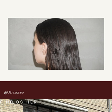
@d'headspa
FIND OS HER