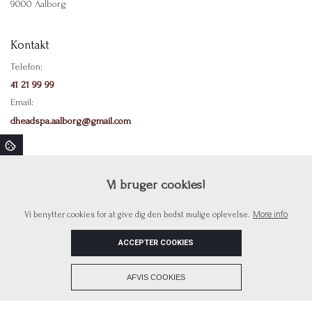
9000 Aalborg
Kontakt
Telefon:
41 21 99 99
Email:
dheadspa.aalborg@gmail.com
Menu
Vi bruger cookies!
Medi Spa
The Headspa blog
More info
Vi benytter cookies for at give dig den bedst mulige oplevelse.
Kontakt
Behandlinger
ACCEPTER COOKIES
+
AFVIS COOKIES
Copyright © 2026 - D´HeadSpa
, CVR 45820637