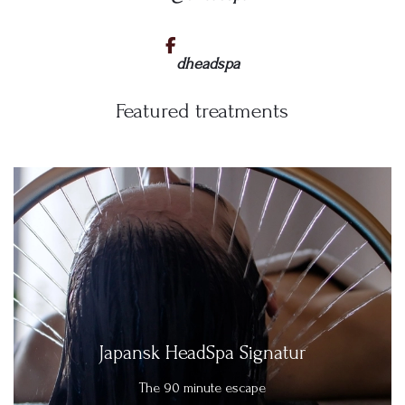
dheadspa
Featured treatments
Japansk HeadSpa Signatur
The 90 minute escape